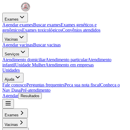
Exames
Agendar exames
Buscar exames
Exames genéticos e
genômicos
Exames toxicológicos
Convênios atendidos
Vacinas
Agendar vacinas
Buscar vacinas
Serviços
Atendimento domiciliar
Atendimento particular
Atendimento
infantil
Unidade Mulher
Atendimento em empresas
Unidades
Ajuda
Fale conosco
Perguntas frequentes
Peça sua nota fiscal
Conheça o
Nav Dasa
Pré-atendimento
Agendar
Resultados
Exames
Vacinas