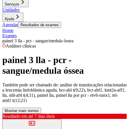
Serviços
Unidades
Ajuda
Agendar
Resultados de exames
Home
Exames
painel 3 lla - pcr - sangue/medula óssea
Análises clínicas
painel 3 lla - pcr -
sangue/medula óssea
Também pode ser chamado de:
análise de translocações relacionadas
a leucemia linfoblástica aguda, bcr-abl t(9;22), bcr-abl1, kmt2a-aff1,
lla, mll-af4 t(4;11), painel lla, painel lla por pcr - etv6-runx1, tel-
aml1 t(12;21)
Mostrar mais nomes
Resultado em até
7 dias úteis