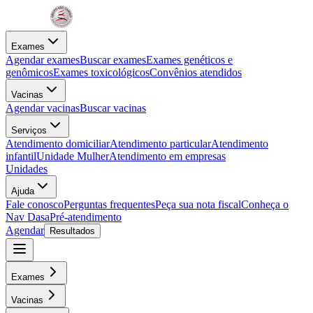
Exames
Agendar exames
Buscar exames
Exames genéticos e
genômicos
Exames toxicológicos
Convênios atendidos
Vacinas
Agendar vacinas
Buscar vacinas
Serviços
Atendimento domiciliar
Atendimento particular
Atendimento
infantil
Unidade Mulher
Atendimento em empresas
Unidades
Ajuda
Fale conosco
Perguntas frequentes
Peça sua nota fiscal
Conheça o
Nav Dasa
Pré-atendimento
Agendar
Resultados
Exames
Vacinas