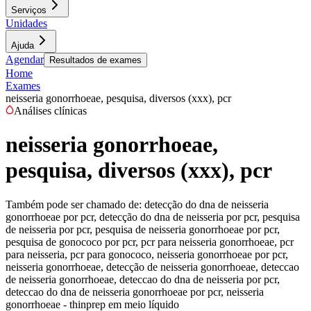
Serviços
Unidades
Ajuda
Agendar
Resultados de exames
Home
Exames
neisseria gonorrhoeae, pesquisa, diversos (xxx), pcr
Análises clínicas
neisseria gonorrhoeae,
pesquisa, diversos (xxx), pcr
Também pode ser chamado de:
detecção do dna de neisseria
gonorrhoeae por pcr, detecção do dna de neisseria por pcr, pesquisa
de neisseria por pcr, pesquisa de neisseria gonorrhoeae por pcr,
pesquisa de gonococo por pcr, pcr para neisseria gonorrhoeae, pcr
para neisseria, pcr para gonococo, neisseria gonorrhoeae por pcr,
neisseria gonorrhoeae, detecção de neisseria gonorrhoeae, deteccao
de neisseria gonorrhoeae, deteccao do dna de neisseria por pcr,
deteccao do dna de neisseria gonorrhoeae por pcr, neisseria
gonorrhoeae - thinprep em meio líquido