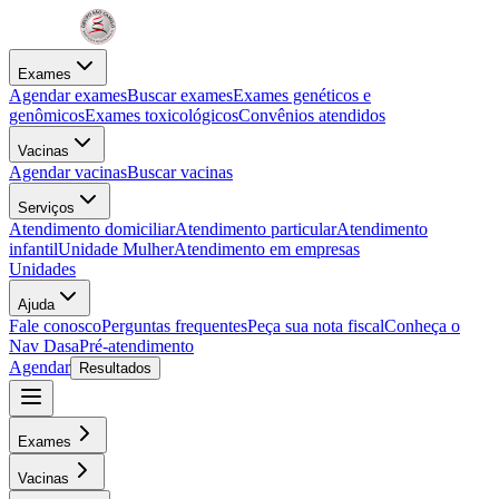
Exames
Agendar exames
Buscar exames
Exames genéticos e
genômicos
Exames toxicológicos
Convênios atendidos
Vacinas
Agendar vacinas
Buscar vacinas
Serviços
Atendimento domiciliar
Atendimento particular
Atendimento
infantil
Unidade Mulher
Atendimento em empresas
Unidades
Ajuda
Fale conosco
Perguntas frequentes
Peça sua nota fiscal
Conheça o
Nav Dasa
Pré-atendimento
Agendar
Resultados
Exames
Vacinas