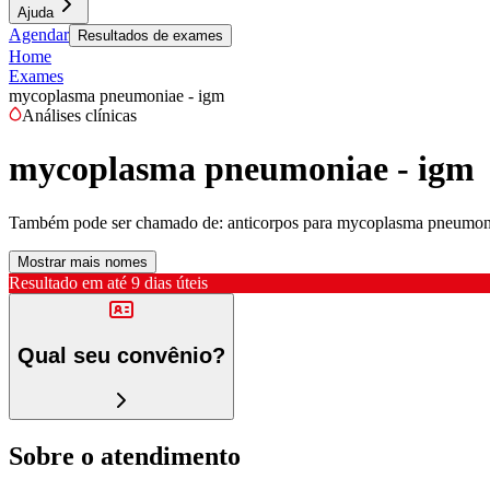
Ajuda
Agendar
Resultados de exames
Home
Exames
mycoplasma pneumoniae - igm
Análises clínicas
mycoplasma pneumoniae - igm
Também pode ser chamado de:
anticorpos para mycoplasma pneumon
Mostrar mais nomes
Resultado em até
9 dias úteis
Qual seu convênio?
Sobre o atendimento