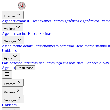
Exames
Agendar exames
Buscar exames
Exames genéticos e genômicos
Exames
Vacinas
Agendar vacinas
Buscar vacinas
Serviços
Atendimento domiciliar
Atendimento particular
Atendimento infantil
Un
Unidades
Ajuda
Fale conosco
Perguntas frequentes
Peça sua nota fiscal
Conheça o Nav
Agendar
Resultados
Exames
Vacinas
Serviços
Unidades