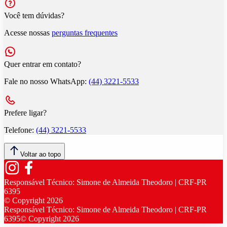
Você tem dúvidas?
Acesse nossas
perguntas frequentes
Quer entrar em contato?
Fale no nosso WhatsApp:
(44) 3221-5533
Prefere ligar?
Telefone:
(44) 3221-5533
Voltar ao topo
Responsável Técnico:
Simone de Almeida Theodoro | CRF-PR
6395
© Copyright
2026
Responsável Técnico:
Simone de Almeida Theodoro | CRF-PR
6395
© Copyright
2026