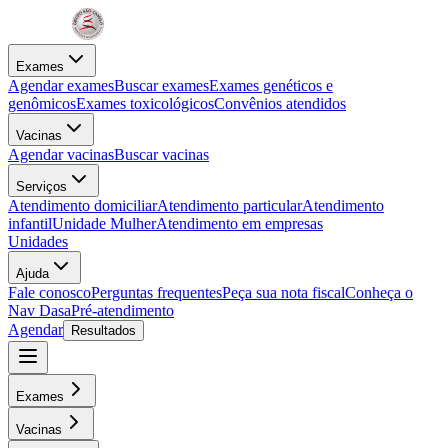
Exames
Agendar exames
Buscar exames
Exames genéticos e
genômicos
Exames toxicológicos
Convênios atendidos
Vacinas
Agendar vacinas
Buscar vacinas
Serviços
Atendimento domiciliar
Atendimento particular
Atendimento
infantil
Unidade Mulher
Atendimento em empresas
Unidades
Ajuda
Fale conosco
Perguntas frequentes
Peça sua nota fiscal
Conheça o
Nav Dasa
Pré-atendimento
Agendar
Resultados
Exames
Vacinas