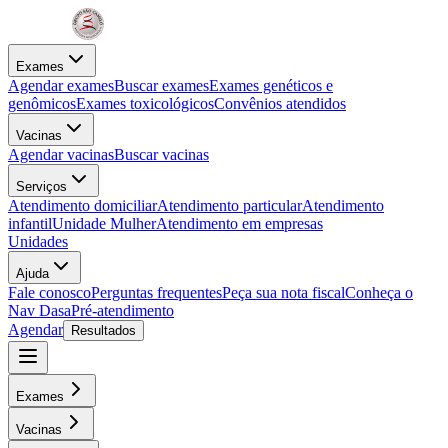
Exames
Agendar exames
Buscar exames
Exames genéticos e
genômicos
Exames toxicológicos
Convênios atendidos
Vacinas
Agendar vacinas
Buscar vacinas
Serviços
Atendimento domiciliar
Atendimento particular
Atendimento
infantil
Unidade Mulher
Atendimento em empresas
Unidades
Ajuda
Fale conosco
Perguntas frequentes
Peça sua nota fiscal
Conheça o
Nav Dasa
Pré-atendimento
Agendar
Resultados
Exames
Vacinas