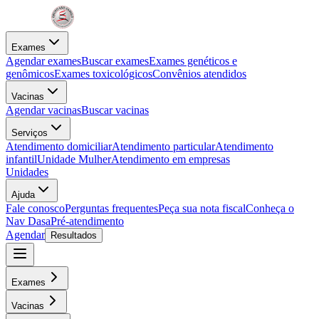
Exames
Agendar exames
Buscar exames
Exames genéticos e
genômicos
Exames toxicológicos
Convênios atendidos
Vacinas
Agendar vacinas
Buscar vacinas
Serviços
Atendimento domiciliar
Atendimento particular
Atendimento
infantil
Unidade Mulher
Atendimento em empresas
Unidades
Ajuda
Fale conosco
Perguntas frequentes
Peça sua nota fiscal
Conheça o
Nav Dasa
Pré-atendimento
Agendar
Resultados
Exames
Vacinas