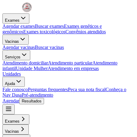
Exames
Agendar exames
Buscar exames
Exames genéticos e
genômicos
Exames toxicológicos
Convênios atendidos
Vacinas
Agendar vacinas
Buscar vacinas
Serviços
Atendimento domiciliar
Atendimento particular
Atendimento
infantil
Unidade Mulher
Atendimento em empresas
Unidades
Ajuda
Fale conosco
Perguntas frequentes
Peça sua nota fiscal
Conheça o
Nav Dasa
Pré-atendimento
Agendar
Resultados
Exames
Vacinas