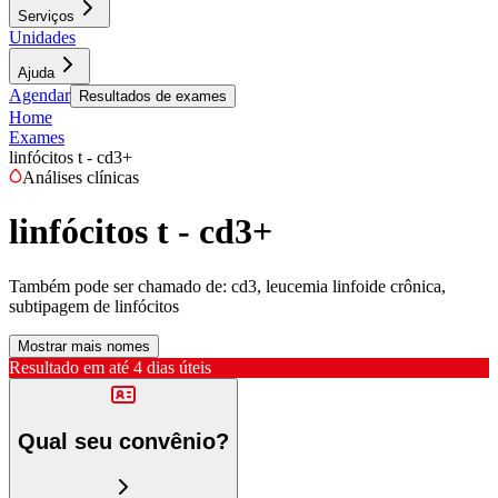
Serviços
Unidades
Ajuda
Agendar
Resultados de exames
Home
Exames
linfócitos t - cd3+
Análises clínicas
linfócitos t - cd3+
Também pode ser chamado de:
cd3, leucemia linfoide crônica,
subtipagem de linfócitos
Mostrar mais nomes
Resultado em até
4 dias úteis
Qual seu convênio?