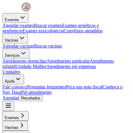
Exames
Agendar exames
Buscar exames
Exames genéticos e
genômicos
Exames toxicológicos
Convênios atendidos
Vacinas
Agendar vacinas
Buscar vacinas
Serviços
Atendimento domiciliar
Atendimento particular
Atendimento
infantil
Unidade Mulher
Atendimento em empresas
Unidades
Ajuda
Fale conosco
Perguntas frequentes
Peça sua nota fiscal
Conheça o
Nav Dasa
Pré-atendimento
Agendar
Resultados
Exames
Vacinas