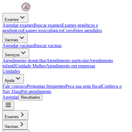
Exames
Agendar exames
Buscar exames
Exames genéticos e
genômicos
Exames toxicológicos
Convênios atendidos
Vacinas
Agendar vacinas
Buscar vacinas
Serviços
Atendimento domiciliar
Atendimento particular
Atendimento
infantil
Unidade Mulher
Atendimento em empresas
Unidades
Ajuda
Fale conosco
Perguntas frequentes
Peça sua nota fiscal
Conheça o
Nav Dasa
Pré-atendimento
Agendar
Resultados
Exames
Vacinas