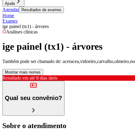
Ajuda
Agendar
Resultados de exames
Home
Exames
ige painel (tx1) - árvores
Análises clínicas
ige painel (tx1) - árvores
Também pode ser chamado de:
aceracea,vidoeiro,carvalho,olmeiro,nog
Mostrar mais nomes
Resultado em até
8 dias úteis
Qual seu convênio?
Sobre o atendimento