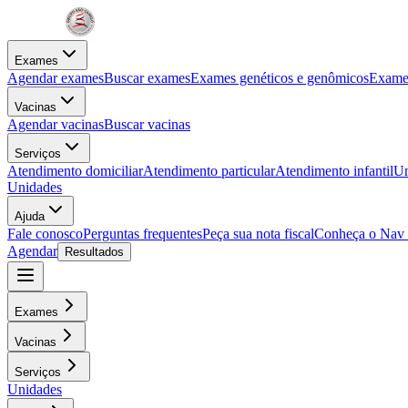
Exames
Agendar exames
Buscar exames
Exames genéticos e genômicos
Exames
Vacinas
Agendar vacinas
Buscar vacinas
Serviços
Atendimento domiciliar
Atendimento particular
Atendimento infantil
Un
Unidades
Ajuda
Fale conosco
Perguntas frequentes
Peça sua nota fiscal
Conheça o Nav
Agendar
Resultados
Exames
Vacinas
Serviços
Unidades