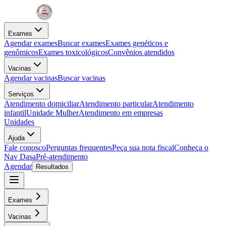
Exames
Agendar exames
Buscar exames
Exames genéticos e
genômicos
Exames toxicológicos
Convênios atendidos
Vacinas
Agendar vacinas
Buscar vacinas
Serviços
Atendimento domiciliar
Atendimento particular
Atendimento
infantil
Unidade Mulher
Atendimento em empresas
Unidades
Ajuda
Fale conosco
Perguntas frequentes
Peça sua nota fiscal
Conheça o
Nav Dasa
Pré-atendimento
Agendar
Resultados
Exames
Vacinas