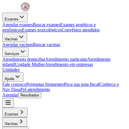
Exames
Agendar exames
Buscar exames
Exames genéticos e
genômicos
Exames toxicológicos
Convênios atendidos
Vacinas
Agendar vacinas
Buscar vacinas
Serviços
Atendimento domiciliar
Atendimento particular
Atendimento
infantil
Unidade Mulher
Atendimento em empresas
Unidades
Ajuda
Fale conosco
Perguntas frequentes
Peça sua nota fiscal
Conheça o
Nav Dasa
Pré-atendimento
Agendar
Resultados
Exames
Vacinas