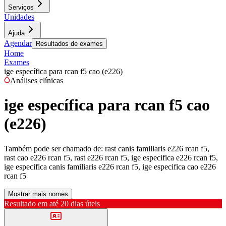
Serviços
Unidades
Ajuda
Agendar
Resultados de exames
Home
Exames
ige específica para rcan f5 cao (e226)
Análises clínicas
ige específica para rcan f5 cao
(e226)
Também pode ser chamado de:
rast canis familiaris e226 rcan f5,
rast cao e226 rcan f5, rast e226 rcan f5, ige especifica e226 rcan f5,
ige especifica canis familiaris e226 rcan f5, ige especifica cao e226
rcan f5
Mostrar mais nomes
Resultado em até
20 dias úteis