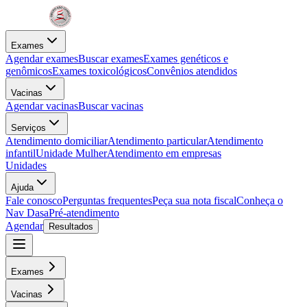
Exames
Agendar exames
Buscar exames
Exames genéticos e
genômicos
Exames toxicológicos
Convênios atendidos
Vacinas
Agendar vacinas
Buscar vacinas
Serviços
Atendimento domiciliar
Atendimento particular
Atendimento
infantil
Unidade Mulher
Atendimento em empresas
Unidades
Ajuda
Fale conosco
Perguntas frequentes
Peça sua nota fiscal
Conheça o
Nav Dasa
Pré-atendimento
Agendar
Resultados
Exames
Vacinas