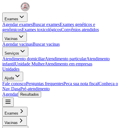
Exames
Agendar exames
Buscar exames
Exames genéticos e
genômicos
Exames toxicológicos
Convênios atendidos
Vacinas
Agendar vacinas
Buscar vacinas
Serviços
Atendimento domiciliar
Atendimento particular
Atendimento
infantil
Unidade Mulher
Atendimento em empresas
Unidades
Ajuda
Fale conosco
Perguntas frequentes
Peça sua nota fiscal
Conheça o
Nav Dasa
Pré-atendimento
Agendar
Resultados
Exames
Vacinas