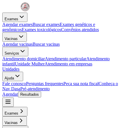
Exames
Agendar exames
Buscar exames
Exames genéticos e
genômicos
Exames toxicológicos
Convênios atendidos
Vacinas
Agendar vacinas
Buscar vacinas
Serviços
Atendimento domiciliar
Atendimento particular
Atendimento
infantil
Unidade Mulher
Atendimento em empresas
Unidades
Ajuda
Fale conosco
Perguntas frequentes
Peça sua nota fiscal
Conheça o
Nav Dasa
Pré-atendimento
Agendar
Resultados
Exames
Vacinas