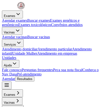
Exames
Agendar exames
Buscar exames
Exames genéticos e
genômicos
Exames toxicológicos
Convênios atendidos
Vacinas
Agendar vacinas
Buscar vacinas
Serviços
Atendimento domiciliar
Atendimento particular
Atendimento
infantil
Unidade Mulher
Atendimento em empresas
Unidades
Ajuda
Fale conosco
Perguntas frequentes
Peça sua nota fiscal
Conheça o
Nav Dasa
Pré-atendimento
Agendar
Resultados
Exames
Vacinas