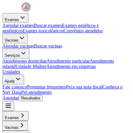
Exames
Agendar exames
Buscar exames
Exames genéticos e
genômicos
Exames toxicológicos
Convênios atendidos
Vacinas
Agendar vacinas
Buscar vacinas
Serviços
Atendimento domiciliar
Atendimento particular
Atendimento
infantil
Unidade Mulher
Atendimento em empresas
Unidades
Ajuda
Fale conosco
Perguntas frequentes
Peça sua nota fiscal
Conheça o
Nav Dasa
Pré-atendimento
Agendar
Resultados
Exames
Vacinas