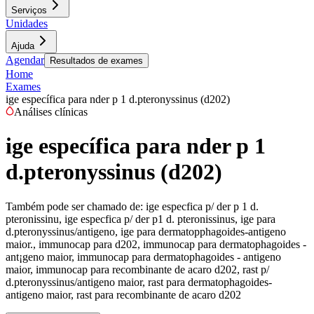
Serviços
Unidades
Ajuda
Agendar
Resultados de exames
Home
Exames
ige específica para nder p 1 d.pteronyssinus (d202)
Análises clínicas
ige específica para nder p 1
d.pteronyssinus (d202)
Também pode ser chamado de:
ige especfica p/ der p 1 d.
pteronissinu, ige especfica p/ der p1 d. pteronissinus, ige para
d.pteronyssinus/antigeno, ige para dermatopphagoides-antigeno
maior., immunocap para d202, immunocap para dermatophagoides -
ant¡geno maior, immunocap para dermatophagoides - antigeno
maior, immunocap para recombinante de acaro d202, rast p/
d.pteronyssinus/antigeno maior, rast para dermatophagoides-
antigeno maior, rast para recombinante de acaro d202