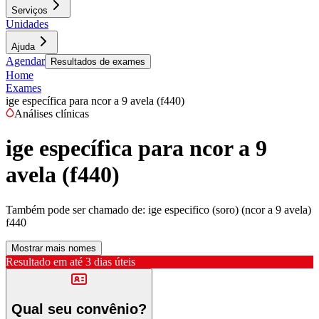
Serviços
Unidades
Ajuda
Agendar
Resultados de exames
Home
Exames
ige específica para ncor a 9 avela (f440)
Análises clínicas
ige específica para ncor a 9
avela (f440)
Também pode ser chamado de:
ige especifico (soro) (ncor a 9 avela)
f440
Mostrar mais nomes
Resultado em até
3 dias úteis
Qual seu convênio?