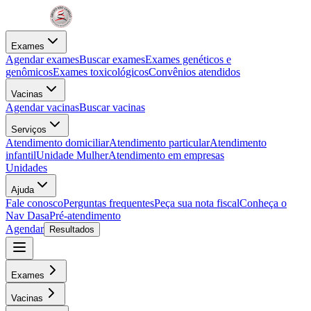
Exames
Agendar exames
Buscar exames
Exames genéticos e
genômicos
Exames toxicológicos
Convênios atendidos
Vacinas
Agendar vacinas
Buscar vacinas
Serviços
Atendimento domiciliar
Atendimento particular
Atendimento
infantil
Unidade Mulher
Atendimento em empresas
Unidades
Ajuda
Fale conosco
Perguntas frequentes
Peça sua nota fiscal
Conheça o
Nav Dasa
Pré-atendimento
Agendar
Resultados
Exames
Vacinas