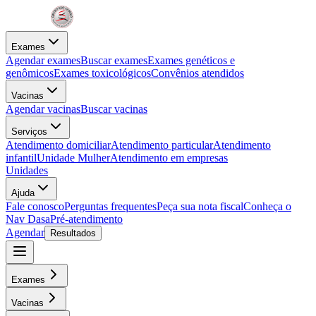
Exames
Agendar exames
Buscar exames
Exames genéticos e
genômicos
Exames toxicológicos
Convênios atendidos
Vacinas
Agendar vacinas
Buscar vacinas
Serviços
Atendimento domiciliar
Atendimento particular
Atendimento
infantil
Unidade Mulher
Atendimento em empresas
Unidades
Ajuda
Fale conosco
Perguntas frequentes
Peça sua nota fiscal
Conheça o
Nav Dasa
Pré-atendimento
Agendar
Resultados
Exames
Vacinas