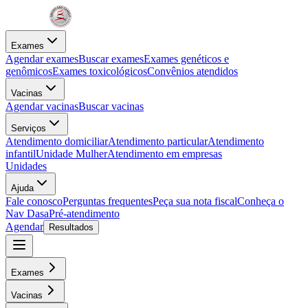
Exames
Agendar exames
Buscar exames
Exames genéticos e
genômicos
Exames toxicológicos
Convênios atendidos
Vacinas
Agendar vacinas
Buscar vacinas
Serviços
Atendimento domiciliar
Atendimento particular
Atendimento
infantil
Unidade Mulher
Atendimento em empresas
Unidades
Ajuda
Fale conosco
Perguntas frequentes
Peça sua nota fiscal
Conheça o
Nav Dasa
Pré-atendimento
Agendar
Resultados
Exames
Vacinas