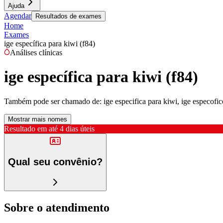
Ajuda
Agendar
Resultados de exames
Home
Exames
ige específica para kiwi (f84)
Análises clínicas
ige específica para kiwi (f84)
Também pode ser chamado de:
ige especifica para kiwi, ige especofico
Mostrar mais nomes
Resultado em até
4 dias úteis
Qual seu convênio?
Sobre o atendimento