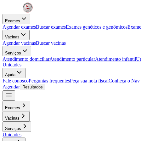
Exames
Agendar exames
Buscar exames
Exames genéticos e genômicos
Exames
Vacinas
Agendar vacinas
Buscar vacinas
Serviços
Atendimento domiciliar
Atendimento particular
Atendimento infantil
Un
Unidades
Ajuda
Fale conosco
Perguntas frequentes
Peça sua nota fiscal
Conheça o Nav
Agendar
Resultados
Exames
Vacinas
Serviços
Unidades