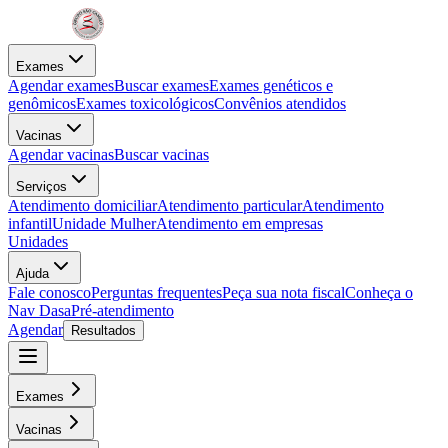
Exames
Agendar exames
Buscar exames
Exames genéticos e
genômicos
Exames toxicológicos
Convênios atendidos
Vacinas
Agendar vacinas
Buscar vacinas
Serviços
Atendimento domiciliar
Atendimento particular
Atendimento
infantil
Unidade Mulher
Atendimento em empresas
Unidades
Ajuda
Fale conosco
Perguntas frequentes
Peça sua nota fiscal
Conheça o
Nav Dasa
Pré-atendimento
Agendar
Resultados
Exames
Vacinas