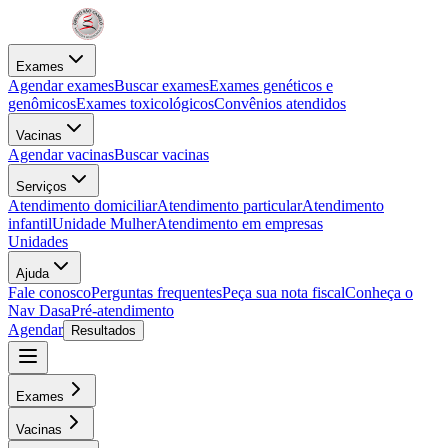
Exames
Agendar exames
Buscar exames
Exames genéticos e
genômicos
Exames toxicológicos
Convênios atendidos
Vacinas
Agendar vacinas
Buscar vacinas
Serviços
Atendimento domiciliar
Atendimento particular
Atendimento
infantil
Unidade Mulher
Atendimento em empresas
Unidades
Ajuda
Fale conosco
Perguntas frequentes
Peça sua nota fiscal
Conheça o
Nav Dasa
Pré-atendimento
Agendar
Resultados
Exames
Vacinas