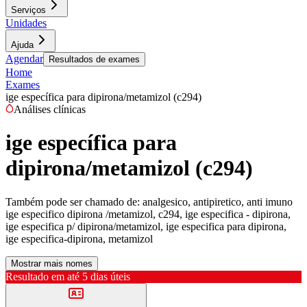
Serviços
Unidades
Ajuda
Agendar
Resultados de exames
Home
Exames
ige específica para dipirona/metamizol (c294)
Análises clínicas
ige específica para
dipirona/metamizol (c294)
Também pode ser chamado de:
analgesico, antipiretico, anti imuno
ige especifico dipirona /metamizol, c294, ige especifica - dipirona,
ige especifica p/ dipirona/metamizol, ige especifica para dipirona,
ige especifica-dipirona, metamizol
Mostrar mais nomes
Resultado em até
5 dias úteis