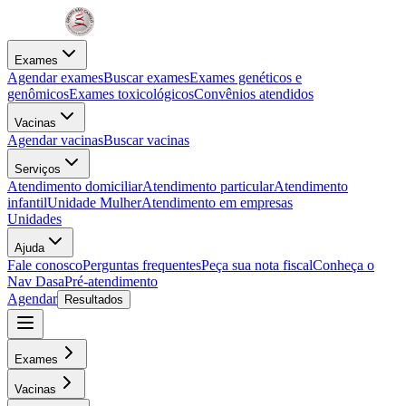
Exames
Agendar exames
Buscar exames
Exames genéticos e
genômicos
Exames toxicológicos
Convênios atendidos
Vacinas
Agendar vacinas
Buscar vacinas
Serviços
Atendimento domiciliar
Atendimento particular
Atendimento
infantil
Unidade Mulher
Atendimento em empresas
Unidades
Ajuda
Fale conosco
Perguntas frequentes
Peça sua nota fiscal
Conheça o
Nav Dasa
Pré-atendimento
Agendar
Resultados
Exames
Vacinas