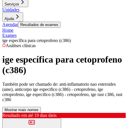
Serviços
Unidades
Ajuda
Agendar
Resultados de exames
Home
Exames
ige específica para cetoprofeno (c386)
Análises clínicas
ige específica para cetoprofeno
(c386)
Também pode ser chamado de:
anti-inflamatorio nao esteroides
(aine), anticorpo ige especifico (c386) - cetoprofeno, ige
cetoprofeno, ige especifico (c386) - cetoprofeno, ige rast c386, rast
c386
Mostrar mais nomes
Resultado em até
19 dias úteis