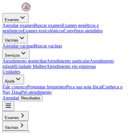
Exames
Agendar exames
Buscar exames
Exames genéticos e
genômicos
Exames toxicológicos
Convênios atendidos
Vacinas
Agendar vacinas
Buscar vacinas
Serviços
Atendimento domiciliar
Atendimento particular
Atendimento
infantil
Unidade Mulher
Atendimento em empresas
Unidades
Ajuda
Fale conosco
Perguntas frequentes
Peça sua nota fiscal
Conheça o
Nav Dasa
Pré-atendimento
Agendar
Resultados
Exames
Vacinas