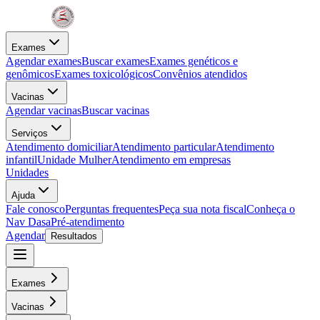
Exames
Agendar exames
Buscar exames
Exames genéticos e
genômicos
Exames toxicológicos
Convênios atendidos
Vacinas
Agendar vacinas
Buscar vacinas
Serviços
Atendimento domiciliar
Atendimento particular
Atendimento
infantil
Unidade Mulher
Atendimento em empresas
Unidades
Ajuda
Fale conosco
Perguntas frequentes
Peça sua nota fiscal
Conheça o
Nav Dasa
Pré-atendimento
Agendar
Resultados
Exames
Vacinas