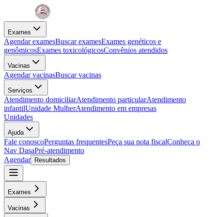
Exames
Agendar exames
Buscar exames
Exames genéticos e
genômicos
Exames toxicológicos
Convênios atendidos
Vacinas
Agendar vacinas
Buscar vacinas
Serviços
Atendimento domiciliar
Atendimento particular
Atendimento
infantil
Unidade Mulher
Atendimento em empresas
Unidades
Ajuda
Fale conosco
Perguntas frequentes
Peça sua nota fiscal
Conheça o
Nav Dasa
Pré-atendimento
Agendar
Resultados
Exames
Vacinas