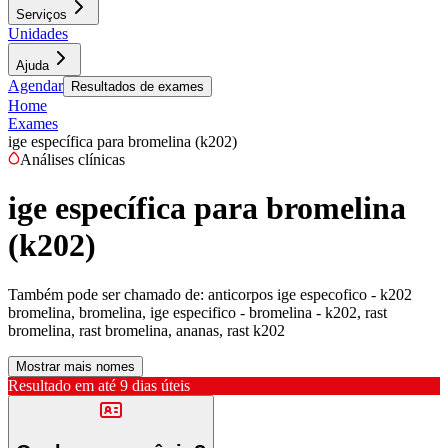
Serviços
Unidades
Ajuda
Agendar
Resultados de exames
Home
Exames
ige específica para bromelina (k202)
Análises clínicas
ige específica para bromelina
(k202)
Também pode ser chamado de:
anticorpos ige especofico - k202
bromelina, bromelina, ige especifico - bromelina - k202, rast
bromelina, rast bromelina, ananas, rast k202
Mostrar mais nomes
Resultado em até
9 dias úteis