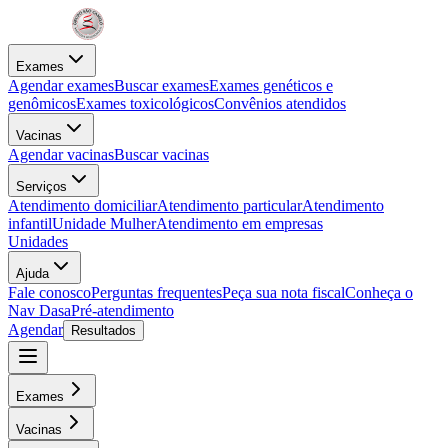
Exames
Agendar exames
Buscar exames
Exames genéticos e
genômicos
Exames toxicológicos
Convênios atendidos
Vacinas
Agendar vacinas
Buscar vacinas
Serviços
Atendimento domiciliar
Atendimento particular
Atendimento
infantil
Unidade Mulher
Atendimento em empresas
Unidades
Ajuda
Fale conosco
Perguntas frequentes
Peça sua nota fiscal
Conheça o
Nav Dasa
Pré-atendimento
Agendar
Resultados
Exames
Vacinas