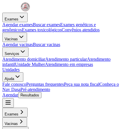
Exames
Agendar exames
Buscar exames
Exames genéticos e
genômicos
Exames toxicológicos
Convênios atendidos
Vacinas
Agendar vacinas
Buscar vacinas
Serviços
Atendimento domiciliar
Atendimento particular
Atendimento
infantil
Unidade Mulher
Atendimento em empresas
Unidades
Ajuda
Fale conosco
Perguntas frequentes
Peça sua nota fiscal
Conheça o
Nav Dasa
Pré-atendimento
Agendar
Resultados
Exames
Vacinas