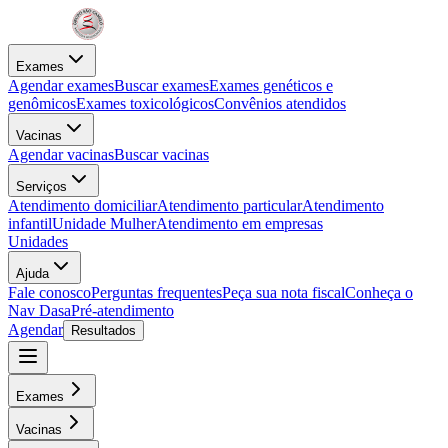
Exames
Agendar exames
Buscar exames
Exames genéticos e
genômicos
Exames toxicológicos
Convênios atendidos
Vacinas
Agendar vacinas
Buscar vacinas
Serviços
Atendimento domiciliar
Atendimento particular
Atendimento
infantil
Unidade Mulher
Atendimento em empresas
Unidades
Ajuda
Fale conosco
Perguntas frequentes
Peça sua nota fiscal
Conheça o
Nav Dasa
Pré-atendimento
Agendar
Resultados
Exames
Vacinas