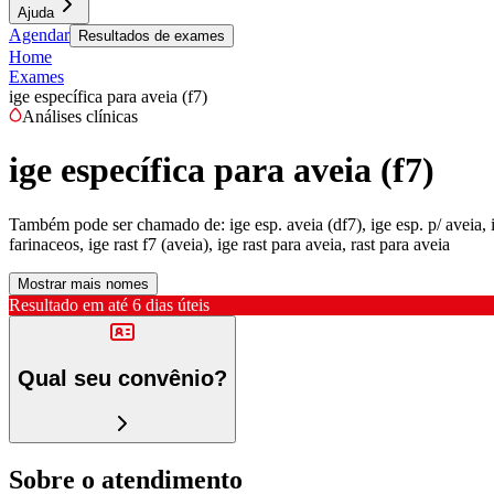
Ajuda
Agendar
Resultados de exames
Home
Exames
ige específica para aveia (f7)
Análises clínicas
ige específica para aveia (f7)
Também pode ser chamado de:
ige esp. aveia (df7), ige esp. p/ aveia,
farinaceos, ige rast f7 (aveia), ige rast para aveia, rast para aveia
Mostrar mais nomes
Resultado em até
6 dias úteis
Qual seu convênio?
Sobre o atendimento