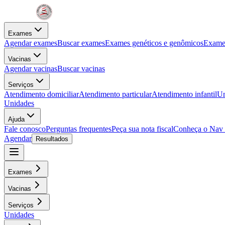
Exames
Agendar exames
Buscar exames
Exames genéticos e genômicos
Exames
Vacinas
Agendar vacinas
Buscar vacinas
Serviços
Atendimento domiciliar
Atendimento particular
Atendimento infantil
Un
Unidades
Ajuda
Fale conosco
Perguntas frequentes
Peça sua nota fiscal
Conheça o Nav
Agendar
Resultados
Exames
Vacinas
Serviços
Unidades