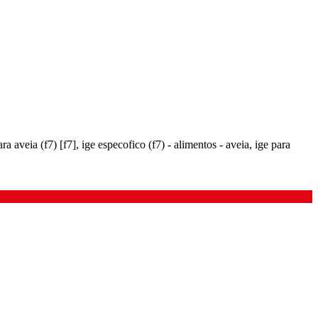
ara aveia (f7) [f7], ige especofico (f7) - alimentos - aveia, ige para