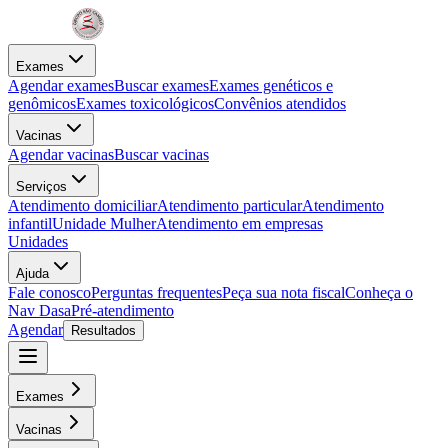
Exames
Agendar exames
Buscar exames
Exames genéticos e
genômicos
Exames toxicológicos
Convênios atendidos
Vacinas
Agendar vacinas
Buscar vacinas
Serviços
Atendimento domiciliar
Atendimento particular
Atendimento
infantil
Unidade Mulher
Atendimento em empresas
Unidades
Ajuda
Fale conosco
Perguntas frequentes
Peça sua nota fiscal
Conheça o
Nav Dasa
Pré-atendimento
Agendar
Resultados
Exames
Vacinas