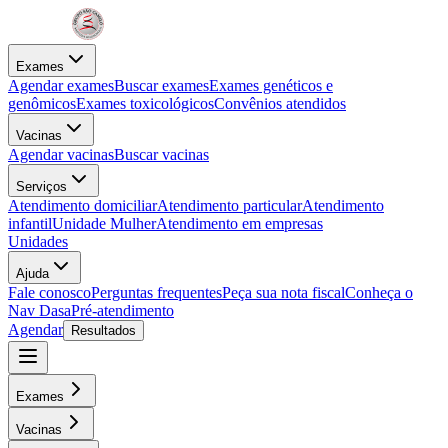
Exames
Agendar exames
Buscar exames
Exames genéticos e
genômicos
Exames toxicológicos
Convênios atendidos
Vacinas
Agendar vacinas
Buscar vacinas
Serviços
Atendimento domiciliar
Atendimento particular
Atendimento
infantil
Unidade Mulher
Atendimento em empresas
Unidades
Ajuda
Fale conosco
Perguntas frequentes
Peça sua nota fiscal
Conheça o
Nav Dasa
Pré-atendimento
Agendar
Resultados
Exames
Vacinas