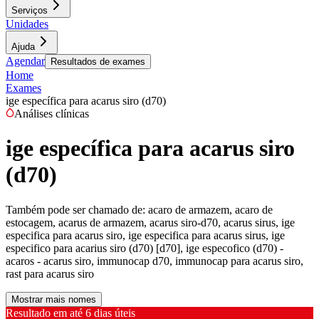
Serviços
Unidades
Ajuda
Agendar
Resultados de exames
Home
Exames
ige específica para acarus siro (d70)
Análises clínicas
ige específica para acarus siro
(d70)
Também pode ser chamado de:
acaro de armazem, acaro de
estocagem, acarus de armazem, acarus siro-d70, acarus sirus, ige
especifica para acarus siro, ige especifica para acarus sirus, ige
especifico para acarius siro (d70) [d70], ige especofico (d70) -
acaros - acarus siro, immunocap d70, immunocap para acarus siro,
rast para acarus siro
Mostrar mais nomes
Resultado em até
6 dias úteis