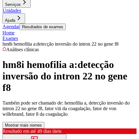
Serviços
Unidades
Ajuda
Agendar
Resultados de exames
Home
Exames
hm8i hemofilia a:detecção inversão do intron 22 no gene f8
Análises clínicas
hm8i hemofilia a:detecção
inversão do intron 22 no gene
f8
Também pode ser chamado de:
hemofilia a, detecção inversão do
intron 22 no gene f8, fator viii da coagulação, fator de von
willebrand, fator 8 da coagulação
Mostrar mais nomes
Resultado em até
49 dias úteis