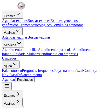
Exames
Agendar exames
Buscar exames
Exames genéticos e
genômicos
Exames toxicológicos
Convênios atendidos
Vacinas
Agendar vacinas
Buscar vacinas
Serviços
Atendimento domiciliar
Atendimento particular
Atendimento
infantil
Unidade Mulher
Atendimento em empresas
Unidades
Ajuda
Fale conosco
Perguntas frequentes
Peça sua nota fiscal
Conheça o
Nav Dasa
Pré-atendimento
Agendar
Resultados
Exames
Vacinas