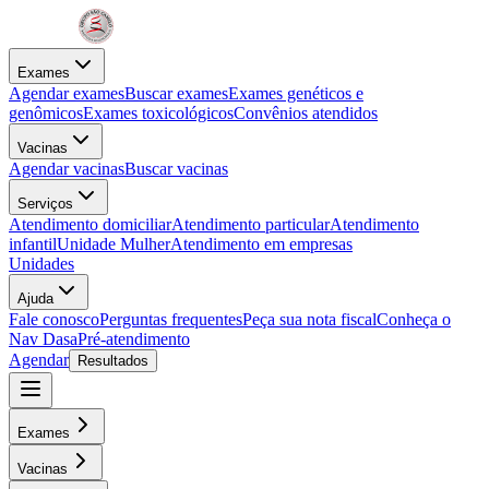
Exames
Agendar exames
Buscar exames
Exames genéticos e
genômicos
Exames toxicológicos
Convênios atendidos
Vacinas
Agendar vacinas
Buscar vacinas
Serviços
Atendimento domiciliar
Atendimento particular
Atendimento
infantil
Unidade Mulher
Atendimento em empresas
Unidades
Ajuda
Fale conosco
Perguntas frequentes
Peça sua nota fiscal
Conheça o
Nav Dasa
Pré-atendimento
Agendar
Resultados
Exames
Vacinas