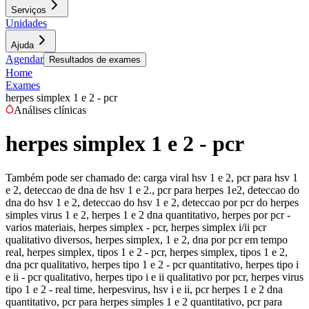
Serviços
Unidades
Ajuda
Agendar
Resultados de exames
Home
Exames
herpes simplex 1 e 2 - pcr
Análises clínicas
herpes simplex 1 e 2 - pcr
Também pode ser chamado de:
carga viral hsv 1 e 2, pcr para hsv 1
e 2, deteccao de dna de hsv 1 e 2., pcr para herpes 1e2, deteccao do
dna do hsv 1 e 2, deteccao do hsv 1 e 2, deteccao por pcr do herpes
simples virus 1 e 2, herpes 1 e 2 dna quantitativo, herpes por pcr -
varios materiais, herpes simplex - pcr, herpes simplex i/ii pcr
qualitativo diversos, herpes simplex, 1 e 2, dna por pcr em tempo
real, herpes simplex, tipos 1 e 2 - pcr, herpes simplex, tipos 1 e 2,
dna pcr qualitativo, herpes tipo 1 e 2 - pcr quantitativo, herpes tipo i
e ii - pcr qualitativo, herpes tipo i e ii qualitativo por pcr, herpes virus
tipo 1 e 2 - real time, herpesvirus, hsv i e ii, pcr herpes 1 e 2 dna
quantitativo, pcr para herpes simples 1 e 2 quantitativo, pcr para