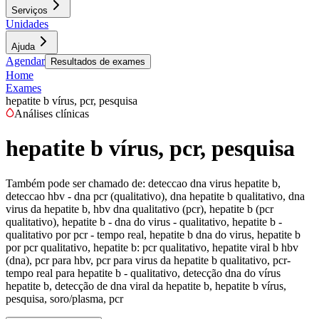
Serviços
Unidades
Ajuda
Agendar
Resultados de exames
Home
Exames
hepatite b vírus, pcr, pesquisa
Análises clínicas
hepatite b vírus, pcr, pesquisa
Também pode ser chamado de:
deteccao dna virus hepatite b,
deteccao hbv - dna pcr (qualitativo), dna hepatite b qualitativo, dna
virus da hepatite b, hbv dna qualitativo (pcr), hepatite b (pcr
qualitativo), hepatite b - dna do virus - qualitativo, hepatite b -
qualitativo por pcr - tempo real, hepatite b dna do virus, hepatite b
por pcr qualitativo, hepatite b: pcr qualitativo, hepatite viral b hbv
(dna), pcr para hbv, pcr para virus da hepatite b qualitativo, pcr-
tempo real para hepatite b - qualitativo, detecção dna do vírus
hepatite b, detecção de dna viral da hepatite b, hepatite b vírus,
pesquisa, soro/plasma, pcr