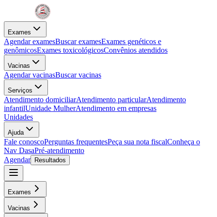
Exames
Agendar exames
Buscar exames
Exames genéticos e
genômicos
Exames toxicológicos
Convênios atendidos
Vacinas
Agendar vacinas
Buscar vacinas
Serviços
Atendimento domiciliar
Atendimento particular
Atendimento
infantil
Unidade Mulher
Atendimento em empresas
Unidades
Ajuda
Fale conosco
Perguntas frequentes
Peça sua nota fiscal
Conheça o
Nav Dasa
Pré-atendimento
Agendar
Resultados
Exames
Vacinas