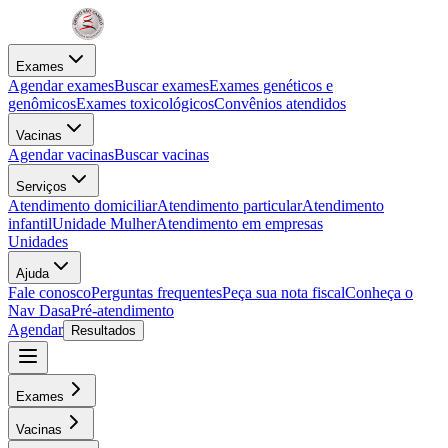
Exames
Agendar exames
Buscar exames
Exames genéticos e
genômicos
Exames toxicológicos
Convênios atendidos
Vacinas
Agendar vacinas
Buscar vacinas
Serviços
Atendimento domiciliar
Atendimento particular
Atendimento
infantil
Unidade Mulher
Atendimento em empresas
Unidades
Ajuda
Fale conosco
Perguntas frequentes
Peça sua nota fiscal
Conheça o
Nav Dasa
Pré-atendimento
Agendar
Resultados
Exames
Vacinas