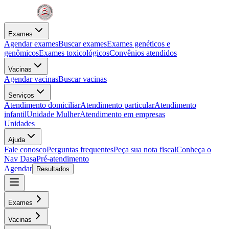
Exames
Agendar exames
Buscar exames
Exames genéticos e
genômicos
Exames toxicológicos
Convênios atendidos
Vacinas
Agendar vacinas
Buscar vacinas
Serviços
Atendimento domiciliar
Atendimento particular
Atendimento
infantil
Unidade Mulher
Atendimento em empresas
Unidades
Ajuda
Fale conosco
Perguntas frequentes
Peça sua nota fiscal
Conheça o
Nav Dasa
Pré-atendimento
Agendar
Resultados
Exames
Vacinas