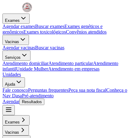
Exames
Agendar exames
Buscar exames
Exames genéticos e
genômicos
Exames toxicológicos
Convênios atendidos
Vacinas
Agendar vacinas
Buscar vacinas
Serviços
Atendimento domiciliar
Atendimento particular
Atendimento
infantil
Unidade Mulher
Atendimento em empresas
Unidades
Ajuda
Fale conosco
Perguntas frequentes
Peça sua nota fiscal
Conheça o
Nav Dasa
Pré-atendimento
Agendar
Resultados
Exames
Vacinas