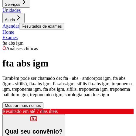
Serviços
Unidades
Ajuda
Agendar
Resultados de exames
Home
Exames
fta abs igm
Análises clínicas
fta abs igm
Também pode ser chamado de:
fta - abs - anticorpos igm, fta abs
(igm - sifilis), fta-abs igm, fta-abs-igm, sifilis fta-abs igm, treponema
igm, treponema igm, fta abs igm, sifilis, treponema igm, treponema
pallidum igm, treponemico igm, sorologia para lues igm
Mostrar mais nomes
Resultado em até
7 dias úteis
Qual seu convênio?