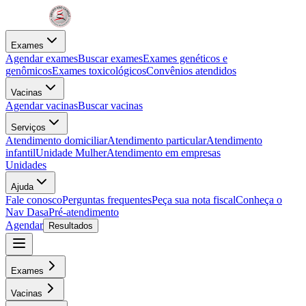
Exames
Agendar exames
Buscar exames
Exames genéticos e
genômicos
Exames toxicológicos
Convênios atendidos
Vacinas
Agendar vacinas
Buscar vacinas
Serviços
Atendimento domiciliar
Atendimento particular
Atendimento
infantil
Unidade Mulher
Atendimento em empresas
Unidades
Ajuda
Fale conosco
Perguntas frequentes
Peça sua nota fiscal
Conheça o
Nav Dasa
Pré-atendimento
Agendar
Resultados
Exames
Vacinas