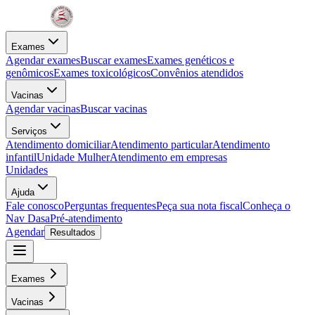
Exames
Agendar exames
Buscar exames
Exames genéticos e
genômicos
Exames toxicológicos
Convênios atendidos
Vacinas
Agendar vacinas
Buscar vacinas
Serviços
Atendimento domiciliar
Atendimento particular
Atendimento
infantil
Unidade Mulher
Atendimento em empresas
Unidades
Ajuda
Fale conosco
Perguntas frequentes
Peça sua nota fiscal
Conheça o
Nav Dasa
Pré-atendimento
Agendar
Resultados
Exames
Vacinas