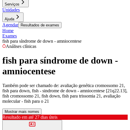
Serviços
Unidades
Ajuda
Agendar
Resultados de exames
Home
Exames
fish para síndrome de down - amniocentese
Análises clínicas
fish para síndrome de down -
amniocentese
Também pode ser chamado de:
avaliação genética cromossomo 21,
fish para down, fish - sindrome de down - amniocentese [21q22.13],
fish cromossomo 21, fish down, fish para trissomia 21, avaliação
molecular - fish para o 21
Mostrar mais nomes
Resultado em até
27 dias úteis