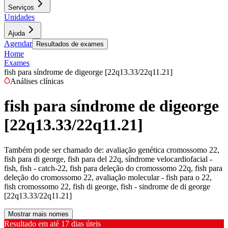
Serviços
Unidades
Ajuda
Agendar
Resultados de exames
Home
Exames
fish para síndrome de digeorge [22q13.33/22q11.21]
Análises clínicas
fish para síndrome de digeorge
[22q13.33/22q11.21]
Também pode ser chamado de:
avaliação genética cromossomo 22,
fish para di george, fish para del 22q, síndrome velocardiofacial -
fish, fish - catch-22, fish para deleção do cromossomo 22q, fish para
deleção do cromossomo 22, avaliação molecular - fish para o 22,
fish cromossomo 22, fish di george, fish - sindrome de di george
[22q13.33/22q11.21]
Mostrar mais nomes
Resultado em até
17 dias úteis