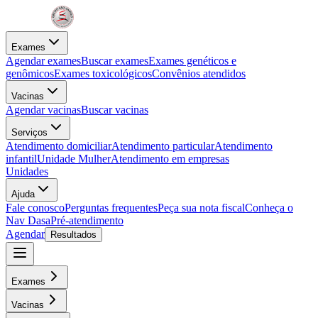
Exames
Agendar exames
Buscar exames
Exames genéticos e
genômicos
Exames toxicológicos
Convênios atendidos
Vacinas
Agendar vacinas
Buscar vacinas
Serviços
Atendimento domiciliar
Atendimento particular
Atendimento
infantil
Unidade Mulher
Atendimento em empresas
Unidades
Ajuda
Fale conosco
Perguntas frequentes
Peça sua nota fiscal
Conheça o
Nav Dasa
Pré-atendimento
Agendar
Resultados
Exames
Vacinas