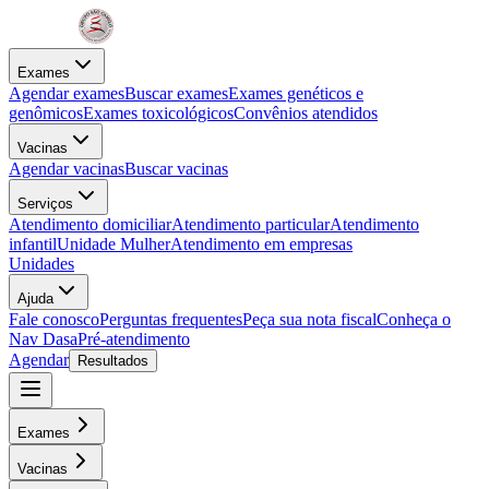
Exames
Agendar exames
Buscar exames
Exames genéticos e
genômicos
Exames toxicológicos
Convênios atendidos
Vacinas
Agendar vacinas
Buscar vacinas
Serviços
Atendimento domiciliar
Atendimento particular
Atendimento
infantil
Unidade Mulher
Atendimento em empresas
Unidades
Ajuda
Fale conosco
Perguntas frequentes
Peça sua nota fiscal
Conheça o
Nav Dasa
Pré-atendimento
Agendar
Resultados
Exames
Vacinas