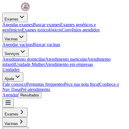
Exames
Agendar exames
Buscar exames
Exames genéticos e
genômicos
Exames toxicológicos
Convênios atendidos
Vacinas
Agendar vacinas
Buscar vacinas
Serviços
Atendimento domiciliar
Atendimento particular
Atendimento
infantil
Unidade Mulher
Atendimento em empresas
Unidades
Ajuda
Fale conosco
Perguntas frequentes
Peça sua nota fiscal
Conheça o
Nav Dasa
Pré-atendimento
Agendar
Resultados
Exames
Vacinas