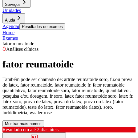
Serviços
Unidades
Ajuda
Agendar
Resultados de exames
Home
Exames
fator reumatoide
Análises clínicas
fator reumatoide
Também pode ser chamado de:
artrite reumatoide soro, f.r.ou prova
do latex, fator reumatoide, fator reumatoide fr, fator reumatoide
quantitativo, fator reumatoide soro, fator reumatoide, quantitativo -
pesquisa e/ou dosagem, fr soro, latex fator reumatoide soro, latex fr,
latex soro, prova de latex, prova do latex, prova do latex (fator
reumatoide), teste do latex, fator reumatoide (latex), soro,
turbidimetria, waaler rose
Mostrar mais nomes
Resultado em até
2 dias úteis