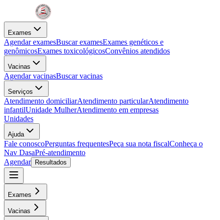
Exames
Agendar exames
Buscar exames
Exames genéticos e
genômicos
Exames toxicológicos
Convênios atendidos
Vacinas
Agendar vacinas
Buscar vacinas
Serviços
Atendimento domiciliar
Atendimento particular
Atendimento
infantil
Unidade Mulher
Atendimento em empresas
Unidades
Ajuda
Fale conosco
Perguntas frequentes
Peça sua nota fiscal
Conheça o
Nav Dasa
Pré-atendimento
Agendar
Resultados
Exames
Vacinas