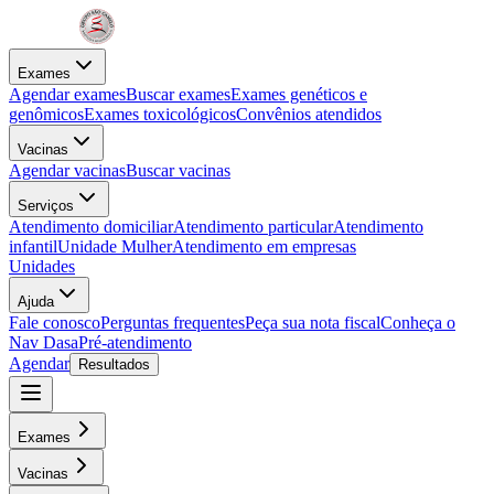
Exames
Agendar exames
Buscar exames
Exames genéticos e
genômicos
Exames toxicológicos
Convênios atendidos
Vacinas
Agendar vacinas
Buscar vacinas
Serviços
Atendimento domiciliar
Atendimento particular
Atendimento
infantil
Unidade Mulher
Atendimento em empresas
Unidades
Ajuda
Fale conosco
Perguntas frequentes
Peça sua nota fiscal
Conheça o
Nav Dasa
Pré-atendimento
Agendar
Resultados
Exames
Vacinas