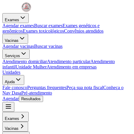
Exames
Agendar exames
Buscar exames
Exames genéticos e
genômicos
Exames toxicológicos
Convênios atendidos
Vacinas
Agendar vacinas
Buscar vacinas
Serviços
Atendimento domiciliar
Atendimento particular
Atendimento
infantil
Unidade Mulher
Atendimento em empresas
Unidades
Ajuda
Fale conosco
Perguntas frequentes
Peça sua nota fiscal
Conheça o
Nav Dasa
Pré-atendimento
Agendar
Resultados
Exames
Vacinas