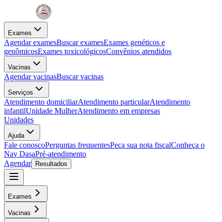
Exames
Agendar exames
Buscar exames
Exames genéticos e
genômicos
Exames toxicológicos
Convênios atendidos
Vacinas
Agendar vacinas
Buscar vacinas
Serviços
Atendimento domiciliar
Atendimento particular
Atendimento
infantil
Unidade Mulher
Atendimento em empresas
Unidades
Ajuda
Fale conosco
Perguntas frequentes
Peça sua nota fiscal
Conheça o
Nav Dasa
Pré-atendimento
Agendar
Resultados
Exames
Vacinas