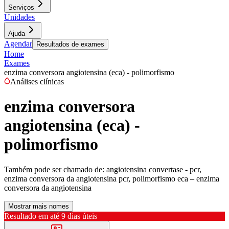
Serviços
Unidades
Ajuda
Agendar
Resultados de exames
Home
Exames
enzima conversora angiotensina (eca) - polimorfismo
Análises clínicas
enzima conversora
angiotensina (eca) -
polimorfismo
Também pode ser chamado de:
angiotensina convertase - pcr,
enzima conversora da angiotensina pcr, polimorfismo eca – enzima
conversora da angiotensina
Mostrar mais nomes
Resultado em até
9 dias úteis